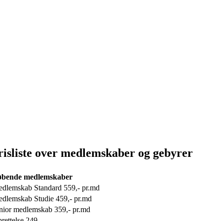
risliste over medlemskaber og gebyrer
øbende medlemskaber
dlemskab Standard 559,- pr.md
dlemskab Studie 459,- pr.md
nior medlemskab 359,- pr.md
rettelse 249,-