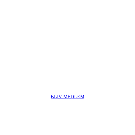
MEDLEMSKABER OG PRISER
På denne side kan du læse mere om vores tilbud og priser
BLIV MEDLEM