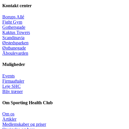
Kontakt center
Borups Allé
Fight Gym
Gothersgade
Kaktus Towers
Scandinavia
Ørstedsparken
Østbanegade
Åboulevarden
Muligheder
Events
Firmaaftaler
Leje SHC
Bliv træner
Om Sporting Health Club
Om os
Artikler
Medlemskaber og priser