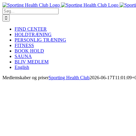
Skip
to
Søg
content
efter:
FIND CENTER
HOLDTRÆNING
PERSONLIG TRÆNING
FITNESS
BOOK HOLD
SAUNA
BLIV MEDLEM
English
Medlemskaber og priser
Sporting Health Club
2026-06-17T11:01:09+