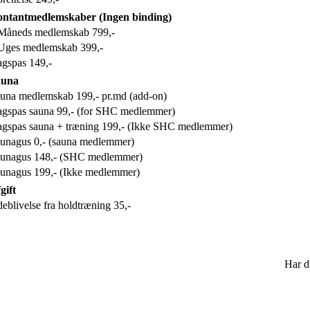
ntantmedlemskaber (Ingen binding)
Måneds medlemskab 799,-
Uges medlemskab 399,-
gspas 149,-
auna
una medlemskab 199,- pr.md (add-on)
gspas sauna 99,- (for SHC medlemmer)
gspas sauna + træning 199,- (Ikke SHC medlemmer)
unagus 0,- (sauna medlemmer)
unagus 148,- (SHC medlemmer)
unagus 199,- (Ikke medlemmer)
gift
eblivelse fra holdtræning 35,-
Har d