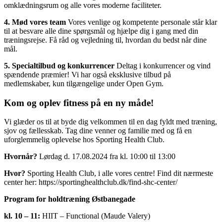
omklædningsrum og alle vores moderne faciliteter.
4. Mød vores team
Vores venlige og kompetente personale står klar
til at besvare alle dine spørgsmål og hjælpe dig i gang med din
træningsrejse. Få råd og vejledning til, hvordan du bedst når dine
mål.
5. Specialtilbud og konkurrencer
Deltag i konkurrencer og vind
spændende præmier! Vi har også eksklusive tilbud på
medlemskaber, kun tilgængelige under Open Gym.
Kom og oplev fitness på en ny måde!
Vi glæder os til at byde dig velkommen til en dag fyldt med træning,
sjov og fællesskab. Tag dine venner og familie med og få en
uforglemmelig oplevelse hos Sporting Health Club.
Hvornår?
Lørdag d. 17.08.2024 fra kl. 10:00 til 13:00
Hvor?
Sporting Health Club, i alle vores centre! Find dit nærmeste
center her: https://sportinghealthclub.dk/find-shc-center/
Program for holdtræning Østbanegade
kl. 10 – 11:
HIIT – Functional (Maude Valery)