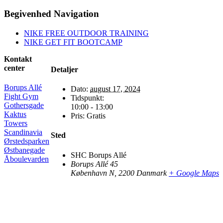
Facebook
X
Reddit
LinkedIn
WhatsApp
Telegram
Tumblr
Pinterest
Vk
Xing
E-
Begivenhed Navigation
mail
NIKE FREE OUTDOOR TRAINING
NIKE GET FIT BOOTCAMP
Kontakt
center
Detaljer
Borups Allé
Dato:
august 17, 2024
Fight Gym
Tidspunkt:
Gothersgade
10:00 - 13:00
Kaktus
Pris:
Gratis
Towers
Scandinavia
Sted
Ørstedsparken
Østbanegade
SHC Borups Allé
Åboulevarden
Borups Allé 45
København N
,
2200
Danmark
+ Google Maps