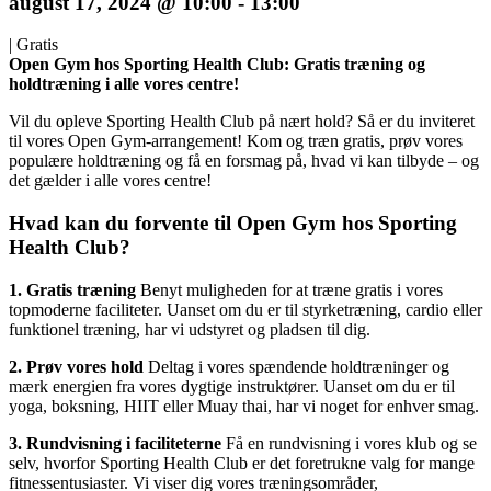
august 17, 2024 @ 10:00
-
13:00
|
Gratis
Open Gym hos Sporting Health Club: Gratis træning og
holdtræning i alle vores centre!
Vil du opleve Sporting Health Club på nært hold? Så er du inviteret
til vores Open Gym-arrangement! Kom og træn gratis, prøv vores
populære holdtræning og få en forsmag på, hvad vi kan tilbyde – og
det gælder i alle vores centre!
Hvad kan du forvente til Open Gym hos Sporting
Health Club?
1. Gratis træning
Benyt muligheden for at træne gratis i vores
topmoderne faciliteter. Uanset om du er til styrketræning, cardio eller
funktionel træning, har vi udstyret og pladsen til dig.
2. Prøv vores hold
Deltag i vores spændende holdtræninger og
mærk energien fra vores dygtige instruktører. Uanset om du er til
yoga, boksning, HIIT eller Muay thai, har vi noget for enhver smag.
3. Rundvisning i faciliteterne
Få en rundvisning i vores klub og se
selv, hvorfor Sporting Health Club er det foretrukne valg for mange
fitnessentusiaster. Vi viser dig vores træningsområder,