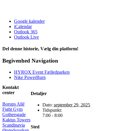
Google kalender
iCalendar
Outlook 365
Outlook Live
Del denne historie, Vælg din platform!
Facebook
X
Reddit
LinkedIn
WhatsApp
Telegram
Tumblr
Pinterest
Vk
Xing
E-
Begivenhed Navigation
mail
HYROX Event Fælledparken
Nike PowerBurn
Kontakt
center
Detaljer
Borups Allé
Dato:
september 29, 2025
Fight Gym
Tidspunkt:
Gothersgade
7:00 - 8:00
Kaktus Towers
Scandinavia
Sted
Ørstedsparken