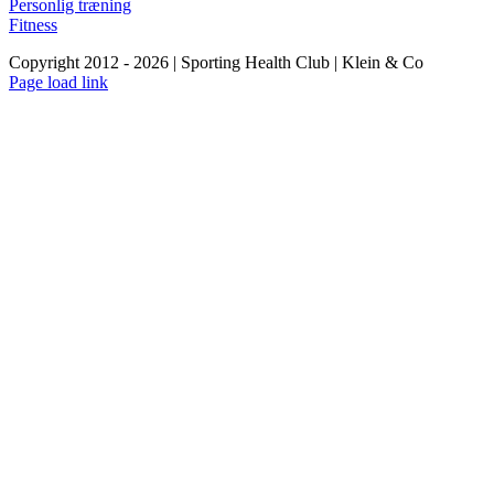
Personlig træning
Fitness
Copyright 2012 - 2026 | Sporting Health Club | Klein & Co
Facebook
Instagram
YouTube
Page load link
Go
to
Top