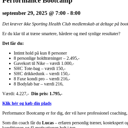
Performance Bootcamp
september 29, 2025 @ 7:00
-
8:00
Det kræver ikke Sporting Health Club medlemskab at deltage på bo
Er du klar til at træne smartere, hårdere og med synlige resultater?
Det får du:
Intimt hold på kun 8 personer
8 personlige holdtræninger – 2.495,-
Gavekort til Nike – værdi 1.000,-
SHC Tote-bag – værdi 150,-
SHC drikkedunk – værdi 150,-
8 Faxe kondi pro – værdi 216,-
8 Bodylab bar – værdi 216,
Værdi: 4.227,-
Din pris: 1.795,-
Klik hér og køb din plads
Performance Bootcamp er for dig, der vil have professionel coaching, et
Som din coach får du
Lucas
– erfaren personlig træner, kostekspert og
konditionen og få motivationen helt i top.