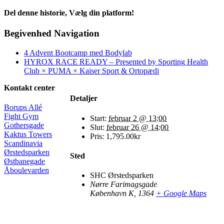
Del denne historie, Vælg din platform!
Facebook
X
Reddit
LinkedIn
WhatsApp
Telegram
Tumblr
Pinterest
Vk
Xing
E-
Begivenhed Navigation
mail
4 Advent Bootcamp med Bodylab
HYROX RACE READY – Presented by Sporting Health
Club × PUMA × Kaiser Sport & Ortopædi
Kontakt center
Detaljer
Borups Allé
Fight Gym
Start:
februar 2 @ 13:00
Gothersgade
Slut:
februar 26 @ 14:00
Kaktus Towers
Pris:
1,795.00kr
Scandinavia
Ørstedsparken
Sted
Østbanegade
Åboulevarden
SHC Ørstedsparken
Nørre Farimagsgade
København K
,
1364
+ Google Maps