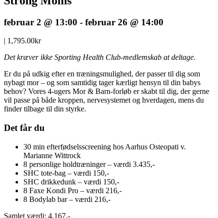
Strong Moms
februar 2 @ 13:00
-
februar 26 @ 14:00
|
1,795.00kr
Det kræver ikke Sporting Health Club-medlemskab at deltage.
Er du på udkig efter en træningsmulighed, der passer til dig som
nybagt mor – og som samtidig tager kærligt hensyn til din babys
behov? Vores 4-ugers Mor & Barn-forløb er skabt til dig, der gerne
vil passe på både kroppen, nervesystemet og hverdagen, mens du
finder tilbage til din styrke.
Det får du
30 min efterfødselsscreening hos Aarhus Osteopati v.
Marianne Wittrock
8 personlige holdtræninger – værdi 3.435,-
SHC tote-bag – værdi 150,-
SHC drikkedunk – værdi 150,-
8 Faxe Kondi Pro – værdi 216,-
8 Bodylab bar – værdi 216,-
Samlet værdi: 4.167,-