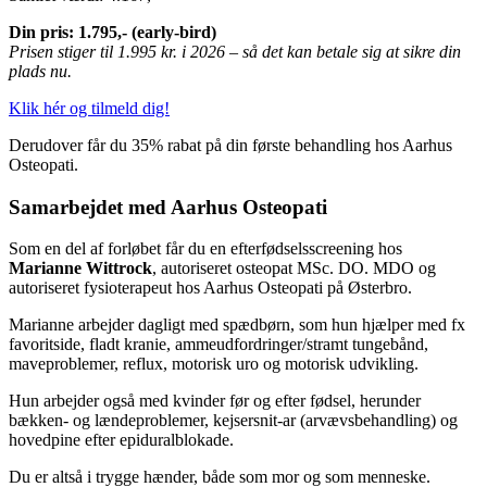
Din pris: 1.795,- (early-bird)
Prisen stiger til 1.995 kr. i 2026 – så det kan betale sig at sikre din
plads nu.
Klik hér og tilmeld dig!
Derudover får du 35% rabat på din første behandling hos Aarhus
Osteopati.
Samarbejdet med Aarhus Osteopati
Som en del af forløbet får du en efterfødselsscreening hos
Marianne Wittrock
, autoriseret osteopat MSc. DO. MDO og
autoriseret fysioterapeut hos Aarhus Osteopati på Østerbro.
Marianne arbejder dagligt med spædbørn, som hun hjælper med fx
favoritside, fladt kranie, ammeudfordringer/stramt tungebånd,
maveproblemer, reflux, motorisk uro og motorisk udvikling.
Hun arbejder også med kvinder før og efter fødsel, herunder
bækken- og lændeproblemer, kejsersnit-ar (arvævsbehandling) og
hovedpine efter epiduralblokade.
Du er altså i trygge hænder, både som mor og som menneske.