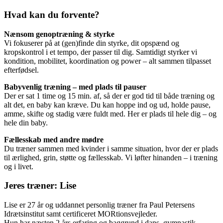
Hvad kan du forvente?
Nænsom genoptræning & styrke
Vi fokuserer på at (gen)finde din styrke, dit opspænd og
kropskontrol i et tempo, der passer til dig. Samtidigt styrker vi
kondition, mobilitet, koordination og power – alt sammen tilpasset
efterfødsel.
Babyvenlig træning – med plads til pauser
Der er sat 1 time og 15 min. af, så der er god tid til både træning og
alt det, en baby kan kræve. Du kan hoppe ind og ud, holde pause,
amme, skifte og stadig være fuldt med. Her er plads til hele dig – og
hele din baby.
Fællesskab med andre mødre
Du træner sammen med kvinder i samme situation, hvor der er plads
til ærlighed, grin, støtte og fællesskab. Vi løfter hinanden – i træning
og i livet.
Jeres træner: Lise
Lise er 27 år og uddannet personlig træner fra Paul Petersens
Idrætsinstitut samt certificeret MORtionsvejleder.
Hun har næsten 2 års erfaring og baggrund i dans, gymnastik,