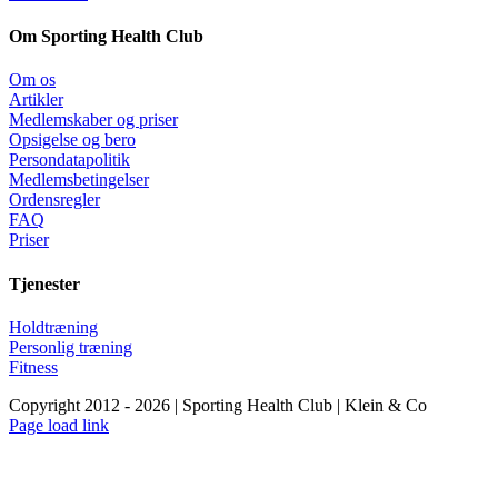
Om Sporting Health Club
Om os
Artikler
Medlemskaber og priser
Opsigelse og bero
Persondatapolitik
Medlemsbetingelser
Ordensregler
FAQ
Priser
Tjenester
Holdtræning
Personlig træning
Fitness
Copyright 2012 - 2026 | Sporting Health Club | Klein & Co
Facebook
Instagram
YouTube
Page load link
Go
to
Top