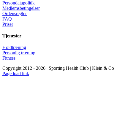
Persondatapolitik
Medlemsbetingelser
Ordensregler
FAQ
Priser
Tjenester
Holdtræning
Personlig træning
Fitness
Copyright 2012 - 2026 | Sporting Health Club | Klein & Co
Facebook
Instagram
YouTube
Page load link
Go
to
Top