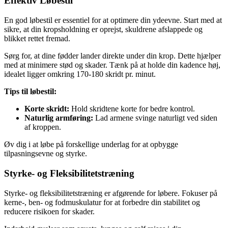
Effektiv Løbestil
En god løbestil er essentiel for at optimere din ydeevne. Start med at
sikre, at din kropsholdning er oprejst, skuldrene afslappede og
blikket rettet fremad.
Sørg for, at dine fødder lander direkte under din krop. Dette hjælper
med at minimere stød og skader. Tænk på at holde din kadence høj,
idealet ligger omkring 170-180 skridt pr. minut.
Tips til løbestil:
Korte skridt:
Hold skridtene korte for bedre kontrol.
Naturlig armføring:
Lad armene svinge naturligt ved siden
af kroppen.
Øv dig i at løbe på forskellige underlag for at opbygge
tilpasningsevne og styrke.
Styrke- og Fleksibilitetstræning
Styrke- og fleksibilitetstræning er afgørende for løbere. Fokuser på
kerne-, ben- og fodmuskulatur for at forbedre din stabilitet og
reducere risikoen for skader.