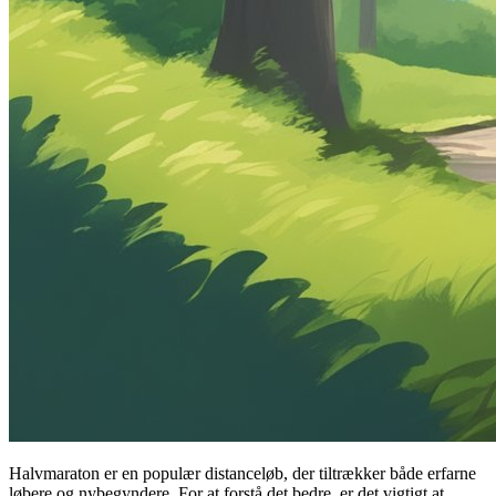
Halvmaraton er en populær distanceløb, der tiltrækker både erfarne
løbere og nybegyndere. For at forstå det bedre, er det vigtigt at