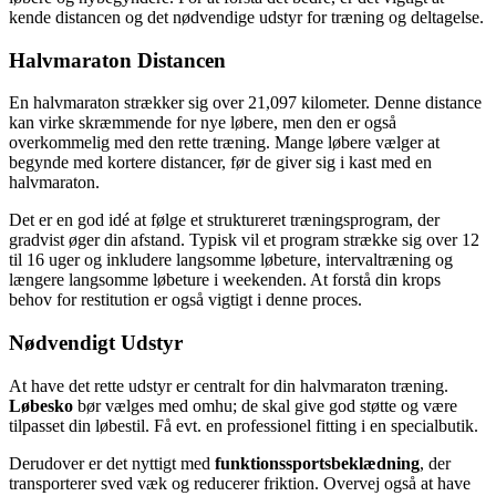
kende distancen og det nødvendige udstyr for træning og deltagelse.
Halvmaraton Distancen
En halvmaraton strækker sig over 21,097 kilometer. Denne distance
kan virke skræmmende for nye løbere, men den er også
overkommelig med den rette træning. Mange løbere vælger at
begynde med kortere distancer, før de giver sig i kast med en
halvmaraton.
Det er en god idé at følge et struktureret træningsprogram, der
gradvist øger din afstand. Typisk vil et program strække sig over 12
til 16 uger og inkludere langsomme løbeture, intervaltræning og
længere langsomme løbeture i weekenden. At forstå din krops
behov for restitution er også vigtigt i denne proces.
Nødvendigt Udstyr
At have det rette udstyr er centralt for din halvmaraton træning.
Løbesko
bør vælges med omhu; de skal give god støtte og være
tilpasset din løbestil. Få evt. en professionel fitting i en specialbutik.
Derudover er det nyttigt med
funktionssportsbeklædning
, der
transporterer sved væk og reducerer friktion. Overvej også at have