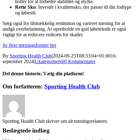
hofter for at forbedre stabilitet og styrke.
Rette Sko
: Investér i kvalitetssko, der passer til din fodtype
og løbestil.
Sørg også for tilstrækkelig restitution og varieret træning for at
undgå overbelastning. At opretholde en god løbeteknik er også
vigtigt for at reducere risikoen for skader.
Se flere træningsformer her
By
Sporting Health Club
|
2024-09-25T08:33:04+01:00
16.
september 2024
|
Ukategoriseret
|
0 Kommentarer
Del denne historie, Vælg din platform!
Facebook
X
Reddit
LinkedIn
WhatsApp
Telegram
Tumblr
Pinterest
Vk
Xing
E-
Om forfatteren:
Sporting Health Club
mail
Sporting Health Club skriver om alt træningsrelateret.
Beslægtede indlæg