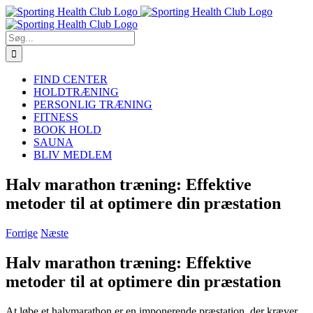
Skip
to
content
Søg
efter:
FIND CENTER
HOLDTRÆNING
PERSONLIG TRÆNING
FITNESS
BOOK HOLD
SAUNA
BLIV MEDLEM
Halv marathon træning: Effektive
metoder til at optimere din præstation
Forrige
Næste
Halv marathon træning: Effektive
metoder til at optimere din præstation
At løbe et halvmarathon er en imponerende præstation, der kræver