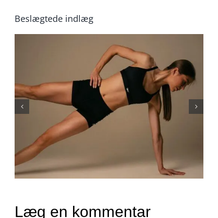
Beslægtede indlæg
Hvad er Pilates: En
effektiv træningsform til
styrke og smidighed
Læg en kommentar