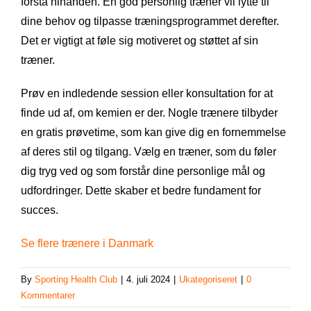
forstå hinanden. En god personlig træner vil lytte til
dine behov og tilpasse træningsprogrammet derefter.
Det er vigtigt at føle sig motiveret og støttet af sin
træner.
Prøv en indledende session eller konsultation for at
finde ud af, om kemien er der. Nogle trænere tilbyder
en gratis prøvetime, som kan give dig en fornemmelse
af deres stil og tilgang. Vælg en træner, som du føler
dig tryg ved og som forstår dine personlige mål og
udfordringer. Dette skaber et bedre fundament for
succes.
Se flere trænere i Danmark
By
Sporting Health Club
|
4. juli 2024
|
Ukategoriseret
|
0
Kommentarer