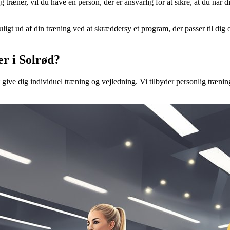
ig træner, vil du have en person, der er ansvarlig for at sikre, at du nå
t ud af din træning ved at skræddersy et program, der passer til dig og
er i Solrød?
give dig individuel træning og vejledning. Vi tilbyder personlig trænin