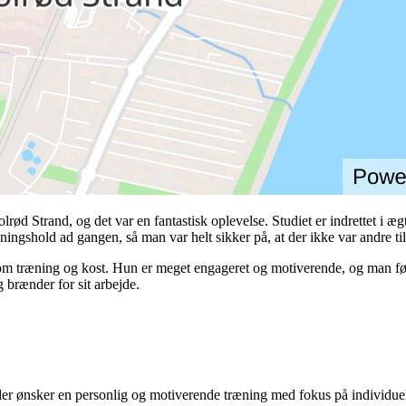
lrød Strand, og det var en fantastisk oplevelse. Studiet er indrettet i æ
æningshold ad gangen, så man var helt sikker på, at der ikke var andre ti
m træning og kost. Hun er meget engageret og motiverende, og man føler
g brænder for sit arbejde.
e, der ønsker en personlig og motiverende træning med fokus på individue