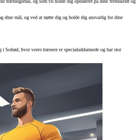
r dine træningsmål, og som vil holde dig opdateret på dine fremskridt og
 dine mål, og ved at støtte dig og holde dig ansvarlig for dine
g i Solrød, hvor vores trænere er specialuddannede og har stor