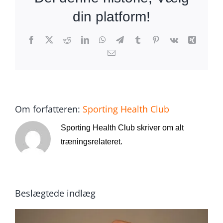
din platform!
Facebook
X
Reddit
LinkedIn
WhatsApp
Telegram
Tumblr
Pinterest
Vk
Xing
E-
mail
Om forfatteren:
Sporting Health Club
Sporting Health Club skriver om alt
træningsrelateret.
Beslægtede indlæg