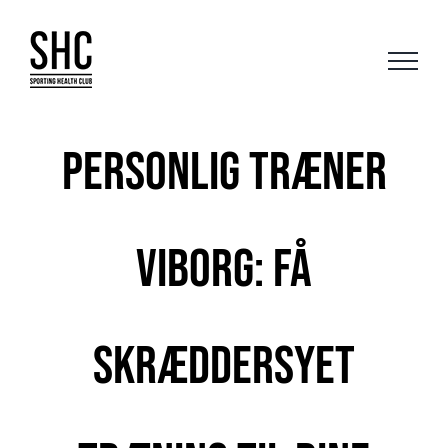
Skip
to
content
Personlig træner
Viborg: Få
skræddersyet