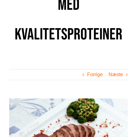
med
Kvalitetsproteiner
Forrige
Næste
Se
større
billede