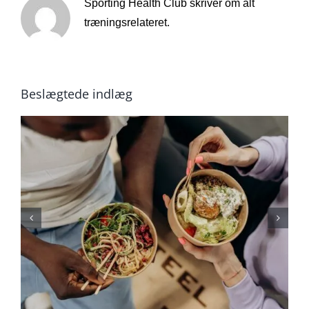
Sporting Health Club skriver om alt
træningsrelateret.
Beslægtede indlæg
Personlig Kostvejleder:
En Skræddersyet Tilgang
Til Sund Kost