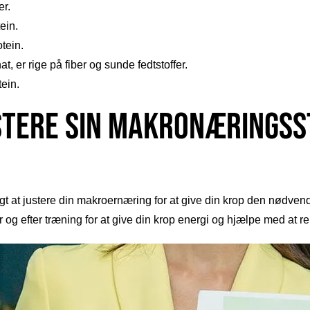
er.
ein.
otein.
, er rige på fiber og sunde fedtstoffer.
tein.
stere sin makronæringss
at justere din makroernæring for at give din krop den nødvendig
r og efter træning for at give din krop energi og hjælpe med at r