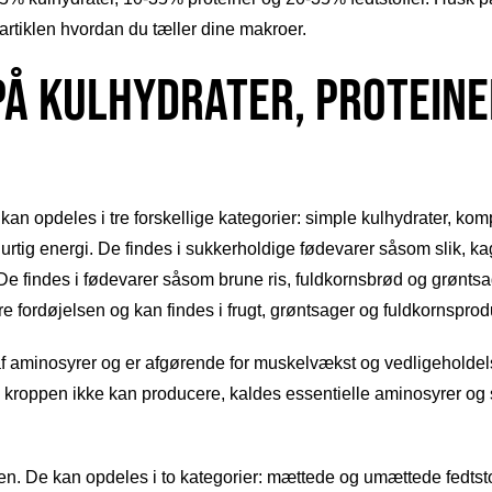
 artiklen hvordan du tæller dine makroer.
på kulhydrater, proteine
kan opdeles i tre forskellige kategorier: simple kulhydrater, kom
til hurtig energi. De findes i sukkerholdige fødevarer såsom slik
 De findes i fødevarer såsom brune ris, fuldkornsbrød og grøntsa
e fordøjelsen og kan findes i frugt, grøntsager og fuldkornsprod
af aminosyrer og er afgørende for muskelvækst og vedligeholdels
 kroppen ikke kan producere, kaldes essentielle aminosyrer og s
ppen. De kan opdeles i to kategorier: mættede og umættede fedtsto