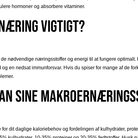
gulere hormoner og absorbere vitaminer.
æring vigtigt?
 de nødvendige næringsstoffer og energi til at fungere optimalt. 
 og en nedsat immunforsvar. Hvis du spiser for mange af de for
lemer.
an sine makroernærings
 dit daglige kaloriebehov og fordelingen af kulhydrater, proteine
% kulhydrater, 10-35% proteiner og 20-35% fedtstoffer. Husk på a