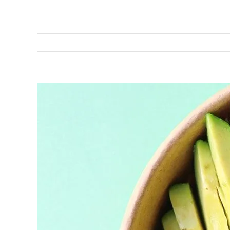
Se
større
billede