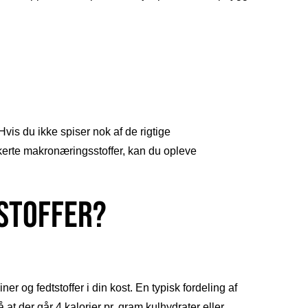
Hvis du ikke spiser nok af de rigtige
kerte makronæringsstoffer, kan du opleve
stoffer?
r og fedtstoffer i din kost. En typisk fordeling af
t der går 4 kalorier pr. gram kulhydrater eller