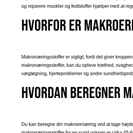
og reparere muskler og fedtstoffer hjælper med at re
Hvorfor er makroern
Makronæringsstoffer er vigtigt, fordi det giver kroppen
makronæringsstoffer, kan du opleve træthed, svaghed
vægtøgning, hjerteproblemer og andre sundhedsprob
Hvordan beregner m
Du kan beregne din makroernæring ved at tage højde for
makronæringsstoffer for en sund voksen er cirka 45-65