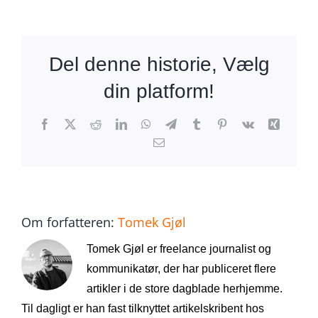
Del denne historie, Vælg
din platform!
Facebook
X
Reddit
LinkedIn
WhatsApp
Telegram
Tumblr
Pinterest
Vk
Xing
E-
mail
Om forfatteren:
Tomek Gjøl
Tomek Gjøl er freelance journalist og
kommunikatør, der har publiceret flere
artikler i de store dagblade herhjemme.
Til dagligt er han fast tilknyttet artikelskribent hos