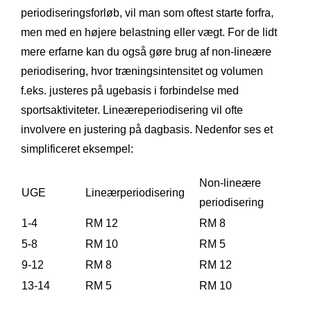
periodiseringsforløb, vil man som oftest starte forfra,
men med en højere belastning eller vægt. For de lidt
mere erfarne kan du også gøre brug af non-lineære
periodisering, hvor træningsintensitet og volumen
f.eks. justeres på ugebasis i forbindelse med
sportsaktiviteter. Lineæreperiodisering vil ofte
involvere en justering på dagbasis. Nedenfor ses et
simplificeret eksempel:
Non-lineære
UGE
Lineærperiodisering
periodisering
1-4
RM 12
RM 8
5-8
RM 10
RM 5
9-12
RM 8
RM 12
13-14
RM 5
RM 10