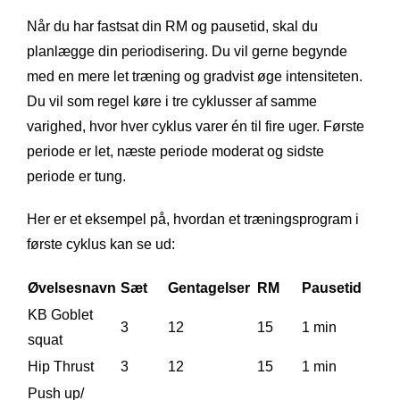
Når du har fastsat din RM og pausetid, skal du
planlægge din periodisering. Du vil gerne begynde
med en mere let træning og gradvist øge intensiteten.
Du vil som regel køre i tre cyklusser af samme
varighed, hvor hver cyklus varer én til fire uger. Første
periode er let, næste periode moderat og sidste
periode er tung.
Her er et eksempel på, hvordan et træningsprogram i
første cyklus kan se ud:
Øvelsesnavn
Sæt
Gentagelser
RM
Pausetid
KB Goblet
3
12
15
1 min
squat
Hip Thrust
3
12
15
1 min
Push up/