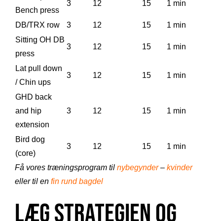
3
12
15
1 min
Bench press
DB/TRX row
3
12
15
1 min
Sitting OH DB
3
12
15
1 min
press
Lat pull down
3
12
15
1 min
/ Chin ups
GHD back
and hip
3
12
15
1 min
extension
Bird dog
3
12
15
1 min
(core)
Få vores træningsprogram til
nybegynder
–
kvinder
eller til en
fin rund bagdel
Læg strategien og