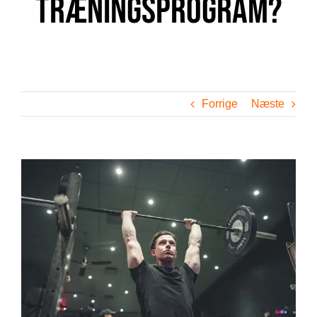
træningsprogram?
Forrige
Næste
Se
større
billede