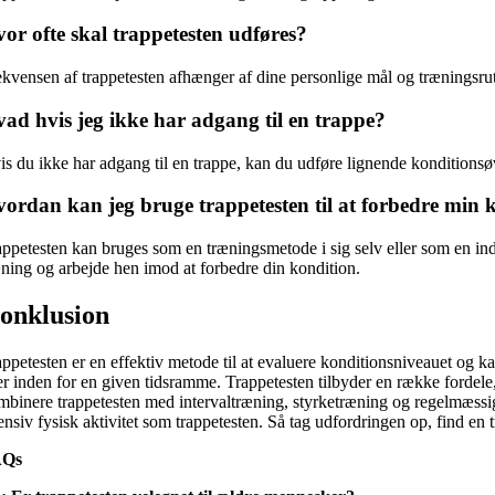
or ofte skal trappetesten udføres?
ekvensen af trappetesten afhænger af dine personlige mål og træningsru
ad hvis jeg ikke har adgang til en trappe?
is du ikke har adgang til en trappe, kan du udføre lignende konditionsøv
ordan kan jeg bruge trappetesten til at forbedre min 
appetesten kan bruges som en træningsmetode i sig selv eller som en ind
æning og arbejde hen imod at forbedre din kondition.
onklusion
appetesten er en effektiv metode til at evaluere konditionsniveauet og 
ler inden for en given tidsramme. Trappetesten tilbyder en række fordel
mbinere trappetesten med intervaltræning, styrketræning og regelmæssig
ensiv fysisk aktivitet som trappetesten. Så tag udfordringen op, find en 
AQs