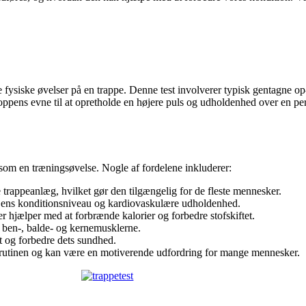
ysiske øvelser på en trappe. Denne test involverer typisk gentagne op- 
oppens evne til at opretholde en højere puls og udholdenhed over en per
 som en træningsøvelse. Nogle af fordelene inkluderer:
e trappeanlæg, hvilket gør den tilgængelig for de fleste mennesker.
af ens konditionsniveau og kardiovaskulære udholdenhed.
der hjælper med at forbrænde kalorier og forbedre stofskiftet.
r ben-, balde- og kernemusklerne.
et og forbedre dets sundhed.
ingsrutinen og kan være en motiverende udfordring for mange mennesker.
?