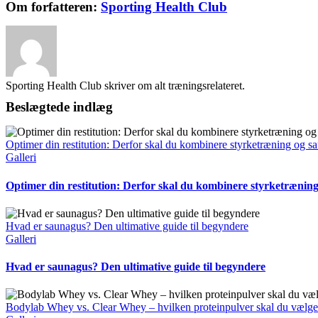
Facebook
X
Reddit
LinkedIn
WhatsApp
Telegram
Tumblr
Pinterest
Vk
Xing
E-
Om forfatteren:
Sporting Health Club
mail
Sporting Health Club skriver om alt træningsrelateret.
Beslægtede indlæg
Optimer din restitution: Derfor skal du kombinere styrketræning og s
Galleri
Optimer din restitution: Derfor skal du kombinere styrketrænin
Hvad er saunagus? Den ultimative guide til begyndere
Galleri
Hvad er saunagus? Den ultimative guide til begyndere
Bodylab Whey vs. Clear Whey – hvilken proteinpulver skal du vælg