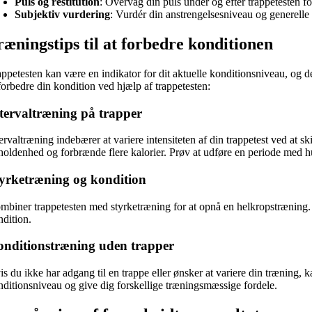
Puls og restitution
: Overvåg din puls under og efter trappetesten fo
Subjektiv vurdering
: Vurdér din anstrengelsesniveau og generelle
ræningstips til at forbedre konditionen
appetesten kan være en indikator for dit aktuelle konditionsniveau, og d
forbedre din kondition ved hjælp af trappetesten:
tervaltræning på trapper
tervaltræning indebærer at variere intensiteten af din trappetest ved at 
holdenhed og forbrænde flere kalorier. Prøv at udføre en periode med h
yrketræning og kondition
mbiner trappetesten med styrketræning for at opnå en helkropstræning.
ndition.
nditionstræning uden trapper
is du ikke har adgang til en trappe eller ønsker at variere din træning,
nditionsniveau og give dig forskellige træningsmæssige fordele.