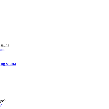
auna
g og sauna
e?