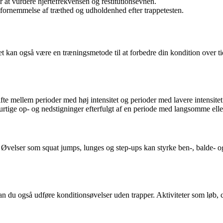
r at vurdere hjertefrekvensen og restitutionsevnen.
 fornemmelse af træthed og udholdenhed efter trappetesten.
et kan også være en træningsmetode til at forbedre din kondition over t
skifte mellem perioder med høj intensitet og perioder med lavere intensi
urtige op- og nedstigninger efterfulgt af en periode med langsomme el
 Øvelser som squat jumps, lunges og step-ups kan styrke ben-, balde- o
 kan du også udføre konditionsøvelser uden trapper. Aktiviteter som løb,