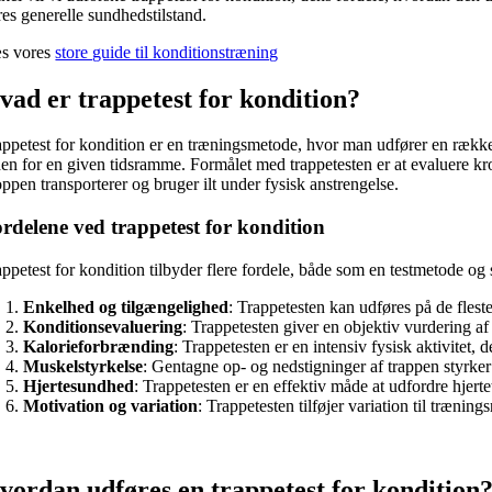
res generelle sundhedstilstand.
s vores
store guide til konditionstræning
vad er trappetest for kondition?
appetest for kondition er en træningsmetode, hvor man udfører en række f
den for en given tidsramme. Formålet med trappetesten er at evaluere kr
ppen transporterer og bruger ilt under fysisk anstrengelse.
rdelene ved trappetest for kondition
appetest for kondition tilbyder flere fordele, både som en testmetode og
Enkelhed og tilgængelighed
: Trappetesten kan udføres på de flest
Konditionsevaluering
: Trappetesten giver en objektiv vurdering 
Kalorieforbrænding
: Trappetesten er en intensiv fysisk aktivitet, 
Muskelstyrkelse
: Gentagne op- og nedstigninger af trappen styrke
Hjertesundhed
: Trappetesten er en effektiv måde at udfordre hjert
Motivation og variation
: Trappetesten tilføjer variation til træn
vordan udføres en trappetest for kondition