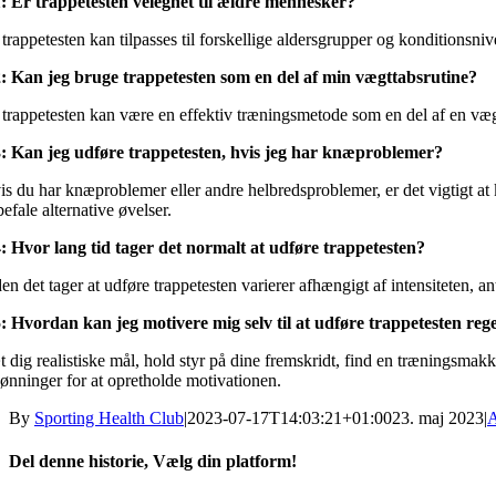
: Er trappetesten velegnet til ældre mennesker?
 trappetesten kan tilpasses til forskellige aldersgrupper og konditionsni
: Kan jeg bruge trappetesten som en del af min vægttabsrutine?
, trappetesten kan være en effektiv træningsmetode som en del af en vægt
: Kan jeg udføre trappetesten, hvis jeg har knæproblemer?
is du har knæproblemer eller andre helbredsproblemer, er det vigtigt at 
efale alternative øvelser.
: Hvor lang tid tager det normalt at udføre trappetesten?
den det tager at udføre trappetesten varierer afhængigt af intensiteten, 
: Hvordan kan jeg motivere mig selv til at udføre trappetesten reg
t dig realistiske mål, hold styr på dine fremskridt, find en træningsmakk
lønninger for at opretholde motivationen.
By
Sporting Health Club
|
2023-07-17T14:03:21+01:00
23. maj 2023
|
A
Del denne historie, Vælg din platform!