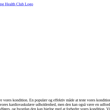
e vores kondition. En populær og effektiv måde at teste vores kondition
ere vores kardiovaskulære udholdenhed, men den kan også være en udfo
 udføres, og hvordan den kan hjælpe med at forbedre vores kondition. Vi v