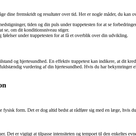
rvåge dine fremskridt og resultater over tid. Her er nogle måder, du kan 
 nedstigninger, tiden og din puls under trappetesten for at se forbedringer
 se, om dit konditionsniveau stiger.
 følelser under trappetesten for at få et overblik over din udvikling.
and og hjertesundhed. En effektiv trappetest kan indikere, at dit kred
 fuldstændig vurdering af din hjertesundhed. Hvis du har bekymringer el
on
fysisk form. Det er dog altid bedst at rådføre sig med en læge, hvis du 
er. Det er vigtigt at tilpasse intensiteten og tempoet til den enkeltes e