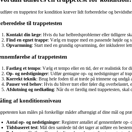
udføre en trappetest for kondition kræver lidt forberedelse og bevidsthe
rberedelse til trappetesten
Kontakt din læge
: Hvis du har helbredsproblemer eller tidligere sk
Find en egnet trappe
: Vælg en trappe med en passende højde og stig
Opvarmning
: Start med en grundig opvarmning, der inkluderer let
nnemførelse af trappetesten
Fastlæg et tempo
: Vælg et tempo eller en tid, der er realistisk f
Op- og nedstigninger
: Udfør gentagne op- og nedstigninger af trap
Korrekt teknik
: Brug hele foden til at træde på trinnene og undgå
Pauser ved behov
: Hvis du bliver træt eller føler dig overbelastet, 
Afslutning og nedkøling
: Når du er færdig med trappetesten, skal 
ling af konditionsniveau
appetesten kan måles på forskellige måder afhængigt af dine mål og præf
Antal op- og nedstigninger
: Registrer antallet af gennemførte op-
Tidsbaseret test
: Mål den samlede tid det tager at udføre en beste