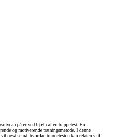
sniveau på er ved hjælp af en trappetest. En
rdrende og motiverende træningsmetode. I denne
il også se på, hvordan trappetesten kan relateres til