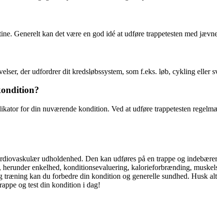
tine. Generelt kan det være en god idé at udføre trappetesten med jævn
elser, der udfordrer dit kredsløbssystem, som f.eks. løb, cykling eller
kondition?
ikator for din nuværende kondition. Ved at udføre trappetesten regelmæ
kardiovaskulær udholdenhed. Den kan udføres på en trappe og indebærer 
e, herunder enkelhed, konditionsevaluering, kalorieforbrænding, muskel
 træning kan du forbedre din kondition og generelle sundhed. Husk alti
trappe og test din kondition i dag!