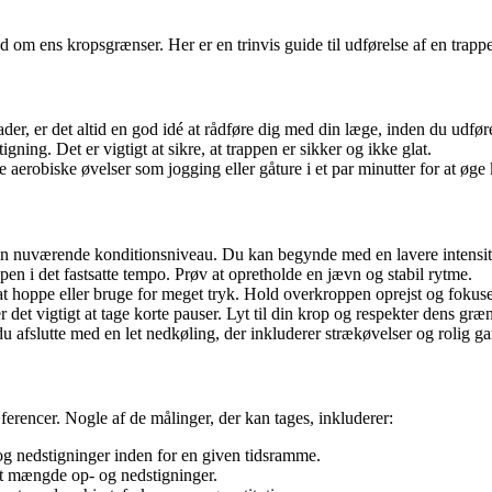
d om ens kropsgrænser. Her er en trinvis guide til udførelse af en trappe
ader, er det altid en god idé at rådføre dig med din læge, inden du udføre
ning. Det er vigtigt at sikre, at trappen er sikker og ikke glat.
te aerobiske øvelser som jogging eller gåture i et par minutter for at ø
or din nuværende konditionsniveau. Du kan begynde med en lavere intensit
pen i det fastsatte tempo. Prøv at opretholde en jævn og stabil rytme.
 at hoppe eller bruge for meget tryk. Hold overkroppen oprejst og foku
er det vigtigt at tage korte pauser. Lyt til din krop og respekter dens græn
du afslutte med en let nedkøling, der inkluderer strækøvelser og rolig g
erencer. Nogle af de målinger, der kan tages, inkluderer:
 og nedstigninger inden for en given tidsramme.
mt mængde op- og nedstigninger.