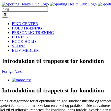
Skip
to
Søg
content
efter:
FIND CENTER
HOLDTRÆNING
PERSONLIG TRÆNING
FITNESS
BOOK HOLD
SAUNA
BLIV MEDLEM
Introduktion til trappetest for kondition
Forrige
Næste
Se
større
billede
Introduktion til trappetest for kondition
æning er afgørende for at opretholde en god sundhedstilstand og forbedr
appetest for kondition er ikke kun en enkel og praktisk måde at evalu
ikel vil vi udforske trappetest for kondition, dens fordele, hvordan den