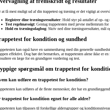
vervågning af fremskridt og resultater
 at få mest muligt ud af din trappetest og træning er det vigtigt at ove
Registrer dine træningsresultater
: Hold styr på antallet af op- og
Test regelmæssigt
: Gentag trappetesten med jævne mellemrum for at
Hold en træningsdagbog
: Skriv ned dine træningsresultater, mål og
rappetest for kondition og sundhed
appetesten kan også have en sammenhæng med din generelle sundhedstilst
oppen effektivt. Dog bør det bemærkes, at trappetesten alene ikke er en
nsultere en læge for en grundigere vurdering og test.
yppige spørgsmål om trappetest for konditi
em kan udføre en trappetest for kondition?
appetesten kan udføres af de fleste mennesker, der har en grundlæggende 
 trappetest for kondition egnet for alle aldre?
ppetesten kan tilpasses til forskellige aldersgrupper og konditionsniveau