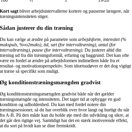
100
½
1
19-20
Kort sagt
bliver arbejdsintervallerne kortere og pauserne længere, når
træningsintensiteten stiger.
Sådan justerer du din træning
Du kan vælge at ændre på parametre som
arbejdsform, intensitet (%
makspuls, %vo2maks), tid, sæt (for intervaltræning), antal (for
intervaltræning), pause (for intervaltræning).
Du justerer altid din
træning ud fra din træningsformål, erfaring og baggrund. Det kan ofte
være en fordel at ændre på arbejdsformen indimellem både fra et
resultat- og motivationsperspektiv. Som idrætsudøver er det dog vigtigt
at træne så specifikt som muligt.
Øg konditionstræningsmængden gradvist
Øg konditionstræningsmængden gradvist både når det gælder
træningsmængde og intensiteten. Det tager tid at opbygge en god
kondition og udholdenhed. Du kan med fordel notere din
træningssessioner, så du har overblik over hvor langt og hurtigt du når
fra A-B. På den måde kan du holde øje med din udvikling og sikre, at
det går den rigtige vej. Samtidigt har det en stærk motiverende effekt,
at du sort på hvidt kan se dine fremskridt.