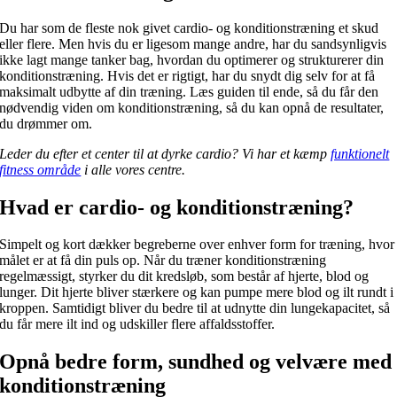
Du har som de fleste nok givet cardio- og konditionstræning et skud
eller flere. Men hvis du er ligesom mange andre, har du sandsynligvis
ikke lagt mange tanker bag, hvordan du optimerer og strukturerer din
konditionstræning. Hvis det er rigtigt, har du snydt dig selv for at få
maksimalt udbytte af din træning. Læs guiden til ende, så du får den
nødvendig viden om konditionstræning, så du kan opnå de resultater,
du drømmer om.
Leder du efter et center til at dyrke cardio? Vi har et kæmp
funktionelt
fitness område
i alle vores centre.
Hvad er cardio- og konditionstræning?
Simpelt og kort dækker begreberne over enhver form for træning, hvor
målet er at få din puls op. Når du træner konditionstræning
regelmæssigt, styrker du dit kredsløb, som består af hjerte, blod og
lunger. Dit hjerte bliver stærkere og kan pumpe mere blod og ilt rundt i
kroppen. Samtidigt bliver du bedre til at udnytte din lungekapacitet, så
du får mere ilt ind og udskiller flere affaldsstoffer.
Opnå bedre form, sundhed og velvære med
konditionstræning