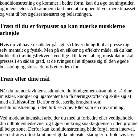
konditionstræning og kommer i bedre form, kan du øge træningstiden
og intensiteten. Alt sammen i takt med at kroppen bliver mere tilpasset
og vant til bevægelsesmønstret og belastningen.
Træn til du er forpustet og kan mærke musklerne
arbejde
Hvis du vil have resultater på sigt, så bliver du nødt til at presse dig
selv mentalt og fysisk. Men på en sikker og effektiv måde, så du kan
holde din træningsfrekvens ved lige. Dit kredsløb og muskulatur skal
presses i en sådan grad, at de tvinges til at tilpasse sig til den øgede
belastning og stress, du udsætter dem for.
Træn efter dine mål
Når du træner lavintenst stimulere du blodgennemstrømning, så dine
muskler, knogler og ligamenter kan få næringsstoffer og skille sig af
med affaldsstoffer. Derfor er det særlig brugbart som
restitutionstræning, i den turkise zone. Eller som en opvarmning.
Ved moderat intensitet arbejder du med at forbedre eller vedligeholde
din udholdenhedsevne, og ligger omkring snakkegrænsen i den grønne
til beige zone. Derfor kan konditionstræning både forgå, som interval,
men udføres oftest kontinuerligt da intensitet stadig er forholdsvis lav.