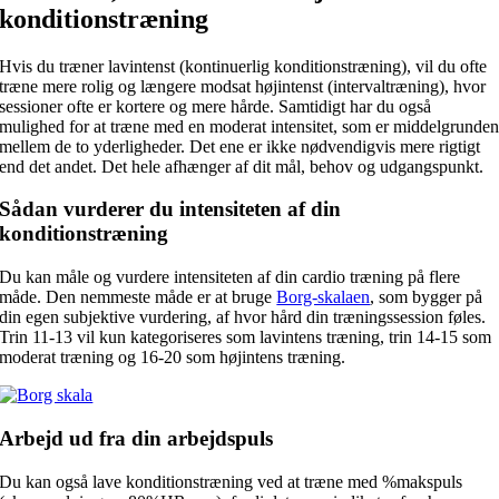
konditionstræning
Hvis du træner lavintenst (kontinuerlig konditionstræning), vil du ofte
træne mere rolig og længere modsat højintenst (intervaltræning), hvor
sessioner ofte er kortere og mere hårde. Samtidigt har du også
mulighed for at træne med en moderat intensitet, som er middelgrunde
mellem de to yderligheder. Det ene er ikke nødvendigvis mere rigtigt
end det andet. Det hele afhænger af dit mål, behov og udgangspunkt.
Sådan vurderer du intensiteten af din
konditionstræning
Du kan måle og vurdere intensiteten af din cardio træning på flere
måde. Den nemmeste måde er at bruge
Borg-skalaen
, som bygger på
din egen subjektive vurdering, af hvor hård din træningssession føles.
Trin 11-13 vil kun kategoriseres som lavintens træning, trin 14-15 som
moderat træning og 16-20 som højintens træning.
Arbejd ud fra din arbejdspuls
Du kan også lave konditionstræning ved at træne med %makspuls