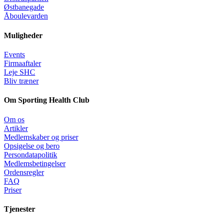
Østbanegade
Åboulevarden
Muligheder
Events
Firmaaftaler
Leje SHC
Bliv træner
Om Sporting Health Club
Om os
Artikler
Medlemskaber og priser
Opsigelse og bero
Persondatapolitik
Medlemsbetingelser
Ordensregler
FAQ
Priser
Tjenester