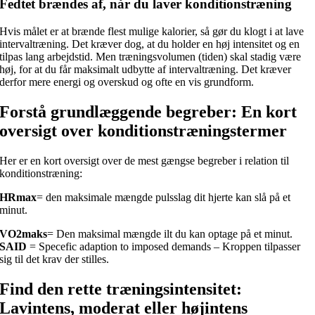
Fedtet brændes af, når du laver konditionstræning
Hvis målet er at brænde flest mulige kalorier, så gør du klogt i at lave
intervaltræning. Det kræver dog, at du holder en høj intensitet og en
tilpas lang arbejdstid. Men træningsvolumen (tiden) skal stadig være
høj, for at du får maksimalt udbytte af intervaltræning. Det kræver
derfor mere energi og overskud og ofte en vis grundform.
Forstå grundlæggende begreber: En kort
oversigt over konditionstræningstermer
Her er en kort oversigt over de mest gængse begreber i relation til
konditionstræning:
HRmax
= den maksimale mængde pulsslag dit hjerte kan slå på et
minut.
VO2maks
= Den maksimal mængde ilt du kan optage på et minut.
SAID
= Specefic adaption to imposed demands – Kroppen tilpasser
sig til det krav der stilles.
Find den rette træningsintensitet:
Lavintens, moderat eller højintens