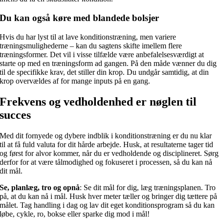
Du kan også køre med blandede bolsjer
Hvis du har lyst til at lave konditionstræning, men variere
træningsmulighederne – kan du sagtens skifte imellem flere
træningsformer. Det vil i visse tilfælde være anbefalelsesværdigt at
starte op med en træningsform ad gangen. På den måde vænner du dig
til de specifikke krav, det stiller din krop. Du undgår samtidig, at din
krop overvældes af for mange inputs på en gang.
Frekvens og vedholdenhed er nøglen til
succes
Med dit fornyede og dybere indblik i konditionstræning er du nu klar
til at få fuld valuta for dit hårde arbejde. Husk, at resultaterne tager tid
og først for alvor kommer, når du er vedholdende og disciplineret. Sørg
derfor for at være tålmodighed og fokuseret i processen, så du kan nå
dit mål.
Se, planlæg, tro og opnå
: Se dit mål for dig, læg træningsplanen. Tro
på, at du kan nå i mål. Husk hver meter tæller og bringer dig tættere på
målet. Tag handling i dag og lav dit eget konditionsprogram så du kan
løbe, cykle, ro, bokse eller sparke dig mod i mål!