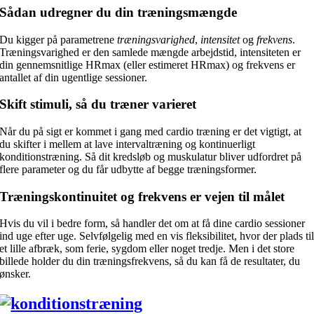
Sådan udregner du din træningsmængde
Du kigger på parametrene
træningsvarighed
,
intensitet
og
frekvens
.
Træningsvarighed er den samlede mængde arbejdstid, intensiteten er
din gennemsnitlige HRmax (eller estimeret HRmax) og frekvens er
antallet af din ugentlige sessioner.
Skift stimuli, så du træner varieret
Når du på sigt er kommet i gang med cardio træning er det vigtigt, at
du skifter i mellem at lave intervaltræning og kontinuerligt
konditionstræning. Så dit kredsløb og muskulatur bliver udfordret på
flere parameter og du får udbytte af begge træningsformer.
Træningskontinuitet og frekvens er vejen til målet
Hvis du vil i bedre form, så handler det om at få dine cardio sessioner
ind uge efter uge. Selvfølgelig med en vis fleksibilitet, hvor der plads ti
et lille afbræk, som ferie, sygdom eller noget tredje. Men i det store
billede holder du din træningsfrekvens, så du kan få de resultater, du
ønsker.