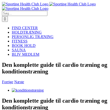
Skip
to
content
Søg
efter:
FIND CENTER
HOLDTRÆNING
PERSONLIG TRÆNING
FITNESS
BOOK HOLD
SAUNA
BLIV MEDLEM
Den komplette guide til cardio træning og
konditionstræning
Forrige
Næste
Se
større
billede
Den komplette guide til cardio træning og
konditionstræning