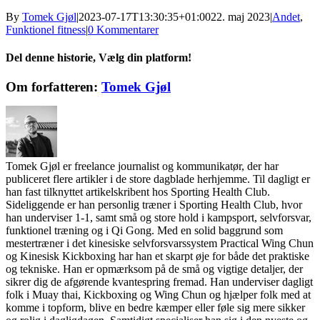
By
Tomek Gjøl
|
2023-07-17T13:30:35+01:00
22. maj 2023
|
Andet
,
Funktionel fitness
|
0 Kommentarer
Del denne historie, Vælg din platform!
Facebook
X
Reddit
LinkedIn
WhatsApp
Telegram
Tumblr
Pinterest
Vk
Xing
E-
Om forfatteren:
Tomek Gjøl
mail
Tomek Gjøl er freelance journalist og kommunikatør, der har
publiceret flere artikler i de store dagblade herhjemme. Til dagligt er
han fast tilknyttet artikelskribent hos Sporting Health Club.
Sideliggende er han personlig træner i Sporting Health Club, hvor
han underviser 1-1, samt små og store hold i kampsport, selvforsvar,
funktionel træning og i Qi Gong. Med en solid baggrund som
mestertræner i det kinesiske selvforsvarssystem Practical Wing Chun
og Kinesisk Kickboxing har han et skarpt øje for både det praktiske
og tekniske. Han er opmærksom på de små og vigtige detaljer, der
sikrer dig de afgørende kvantespring fremad. Han underviser dagligt
folk i Muay thai, Kickboxing og Wing Chun og hjælper folk med at
komme i topform, blive en bedre kæmper eller føle sig mere sikker