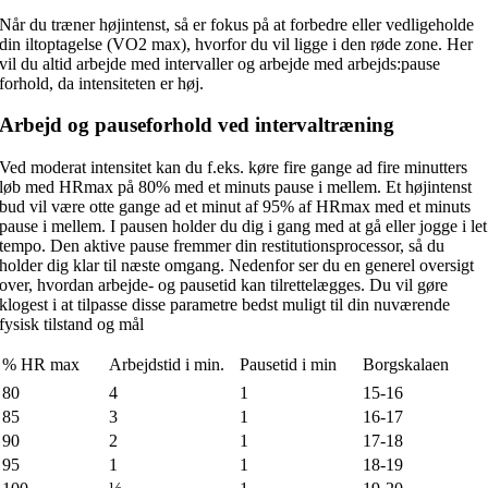
Når du træner højintenst, så er fokus på at forbedre eller vedligeholde
din iltoptagelse (VO2 max), hvorfor du vil ligge i den røde zone. Her
vil du altid arbejde med intervaller og arbejde med arbejds:pause
forhold, da intensiteten er høj.
Arbejd og pauseforhold ved intervaltræning
Ved moderat intensitet kan du f.eks. køre fire gange ad fire minutters
løb med HRmax på 80% med et minuts pause i mellem. Et højintenst
bud vil være otte gange ad et minut af 95% af HRmax med et minuts
pause i mellem. I pausen holder du dig i gang med at gå eller jogge i let
tempo. Den aktive pause fremmer din restitutionsprocessor, så du
holder dig klar til næste omgang. Nedenfor ser du en generel oversigt
over, hvordan arbejde- og pausetid kan tilrettelægges. Du vil gøre
klogest i at tilpasse disse parametre bedst muligt til din nuværende
fysisk tilstand og mål
% HR max
Arbejdstid i min.
Pausetid i min
Borgskalaen
80
4
1
15-16
85
3
1
16-17
90
2
1
17-18
95
1
1
18-19