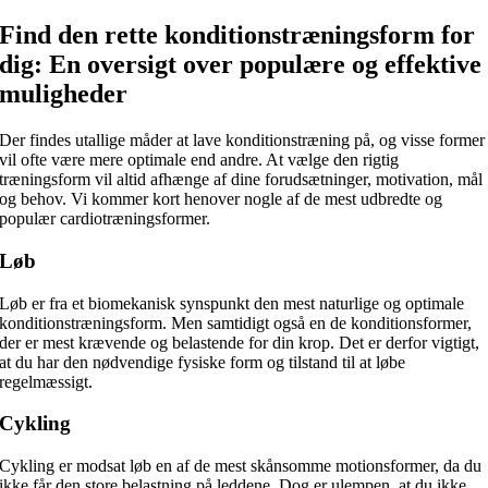
Find den rette konditionstræningsform for
dig: En oversigt over populære og effektive
muligheder
Der findes utallige måder at lave konditionstræning på, og visse former
vil ofte være mere optimale end andre. At vælge den rigtig
træningsform vil altid afhænge af dine forudsætninger, motivation, mål
og behov. Vi kommer kort henover nogle af de mest udbredte og
populær cardiotræningsformer.
Løb
Løb er fra et biomekanisk synspunkt den mest naturlige og optimale
konditionstræningsform. Men samtidigt også en de konditionsformer,
der er mest krævende og belastende for din krop. Det er derfor vigtigt,
at du har den nødvendige fysiske form og tilstand til at løbe
regelmæssigt.
Cykling
Cykling er modsat løb en af de mest skånsomme motionsformer, da du
ikke får den store belastning på leddene. Dog er ulempen, at du ikke