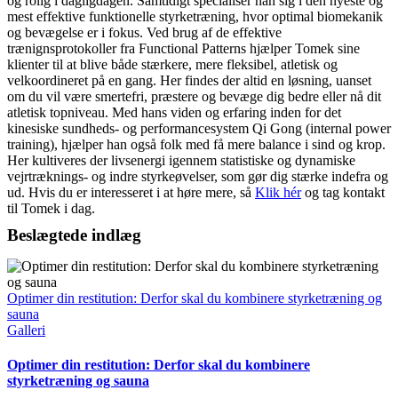
og rolig i dagligdagen. Samtidigt specialiser han sig i den nyeste og
mest effektive funktionelle styrketræning, hvor optimal biomekanik
og bevægelse er i fokus. Ved brug af de effektive
trænignsprotokoller fra Functional Patterns hjælper Tomek sine
klienter til at blive både stærkere, mere fleksibel, atletisk og
velkoordineret på en gang. Her findes der altid en løsning, uanset
om du vil være smertefri, præstere og bevæge dig bedre eller nå dit
atletisk topniveau. Med hans viden og erfaring inden for det
kinesiske sundheds- og performancesystem Qi Gong (internal power
training), hjælper han også folk med få mere balance i sind og krop.
Her kultiveres der livsenergi igennem statistiske og dynamiske
vejrtræknings- og indre styrkeøvelser, som gør dig stærke indefra og
ud. Hvis du er interesseret i at høre mere, så
Klik hér
og tag kontakt
til Tomek i dag.
Beslægtede indlæg
Optimer din restitution: Derfor skal du kombinere styrketræning og
sauna
Galleri
Optimer din restitution: Derfor skal du kombinere
styrketræning og sauna