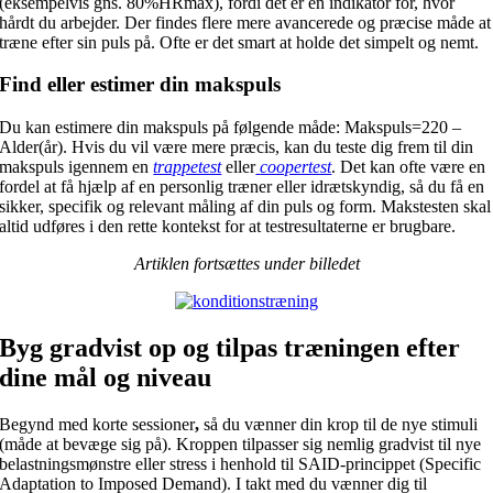
(eksempelvis gns. 80%HRmax), fordi det er en indikator for, hvor
hårdt du arbejder. Der findes flere mere avancerede og præcise måde at
træne efter sin puls på. Ofte er det smart at holde det simpelt og nemt.
Find eller estimer din makspuls
Du kan estimere din makspuls på følgende måde: Makspuls=220 –
Alder(år). Hvis du vil være mere præcis, kan du teste dig frem til din
makspuls igennem en
trappetest
eller
coopertest
. Det kan ofte være en
fordel at få hjælp af en personlig træner eller idrætskyndig, så du få en
sikker, specifik og relevant måling af din puls og form. Makstesten skal
altid udføres i den rette kontekst for at testresultaterne er brugbare.
Artiklen fortsættes under billedet
Byg gradvist op og tilpas træningen efter
dine mål og niveau
Begynd med korte sessioner
,
så du vænner din krop til de nye stimuli
(måde at bevæge sig på). Kroppen tilpasser sig nemlig gradvist til nye
belastningsmønstre eller stress i henhold til SAID-princippet (Specific
Adaptation to Imposed Demand). I takt med du vænner dig til