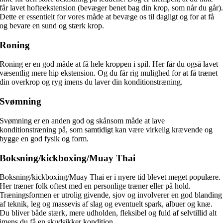
får lavet hofteekstension (bevæger benet bag din krop, som når du går)
Dette er essentielt for vores måde at bevæge os til dagligt og for at få
og bevare en sund og stærk krop.
Roning
Roning er en god måde at få hele kroppen i spil. Her får du også lavet
væsentlig mere hip ekstension. Og du får rig mulighed for at få trænet
din overkrop og ryg imens du laver din konditionstræning.
Svømning
Svømning er en anden god og skånsom måde at lave
konditionstræning på, som samtidigt kan være virkelig krævende og
bygge en god fysik og form.
Boksning/kickboxing/Muay Thai
Boksning/kickboxing/Muay Thai er i nyere tid blevet meget populære.
Her træner folk oftest med en personlige træner eller på hold.
Træningsformen er utrolig givende, sjov og involverer en god blanding
af teknik, leg og massevis af slag og eventuelt spark, albuer og knæ.
Du bliver både stærk, mere udholden, fleksibel og fuld af selvtillid alt
imens du få en skudsikker kondition.