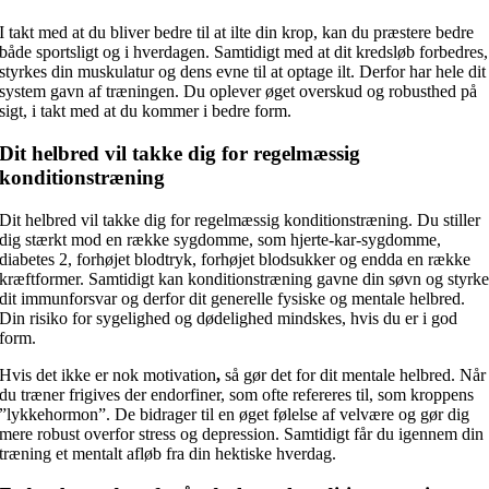
I takt med at du bliver bedre til at ilte din krop, kan du præstere bedre
både sportsligt og i hverdagen. Samtidigt med at dit kredsløb forbedres,
styrkes din muskulatur og dens evne til at optage ilt. Derfor har hele dit
system gavn af træningen. Du oplever øget overskud og robusthed på
sigt, i takt med at du kommer i bedre form.
Dit helbred vil takke dig for regelmæssig
konditionstræning
Dit helbred vil takke dig for regelmæssig konditionstræning. Du stiller
dig stærkt mod en række sygdomme, som hjerte-kar-sygdomme,
diabetes 2, forhøjet blodtryk, forhøjet blodsukker og endda en række
kræftformer. Samtidigt kan konditionstræning gavne din søvn og styrk
dit immunforsvar og derfor dit generelle fysiske og mentale helbred.
Din risiko for sygelighed og dødelighed mindskes, hvis du er i god
form.
Hvis det ikke er nok motivation
,
så gør det for dit mentale helbred. Når
du træner frigives der endorfiner, som ofte refereres til, som kroppens
”lykkehormon”. De bidrager til en øget følelse af velvære og gør dig
mere robust overfor stress og depression. Samtidigt får du igennem din
træning et mentalt afløb fra din hektiske hverdag.