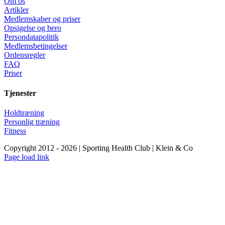
Om os
Artikler
Medlemskaber og priser
Opsigelse og bero
Persondatapolitik
Medlemsbetingelser
Ordensregler
FAQ
Priser
Tjenester
Holdtræning
Personlig træning
Fitness
Copyright 2012 - 2026 | Sporting Health Club | Klein & Co
Facebook
Instagram
YouTube
Page load link
Go
to
Top