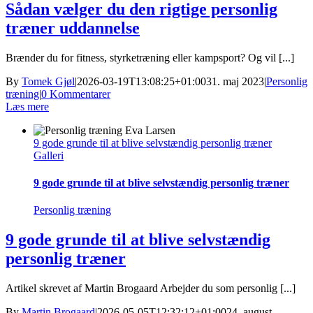
Sådan vælger du den rigtige personlig
træner uddannelse
Brænder du for fitness, styrketræning eller kampsport? Og vil [...]
By
Tomek Gjøl
|
2026-03-19T13:08:25+01:00
31. maj 2023
|
Personlig
træning
|
0 Kommentarer
Læs mere
9 gode grunde til at blive selvstændig personlig træner
Galleri
9 gode grunde til at blive selvstændig personlig træner
Personlig træning
9 gode grunde til at blive selvstændig
personlig træner
Artikel skrevet af Martin Brogaard Arbejder du som personlig [...]
By
Martin Brogaard
|
2026-05-05T12:32:12+01:00
24. august