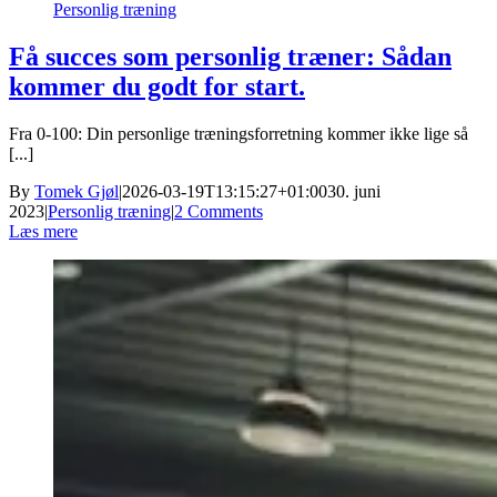
Personlig træning
Få succes som personlig træner: Sådan
kommer du godt for start.
Fra 0-100: Din personlige træningsforretning kommer ikke lige så
[...]
By
Tomek Gjøl
|
2026-03-19T13:15:27+01:00
30. juni
2023
|
Personlig træning
|
2 Comments
Læs mere