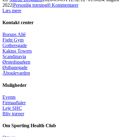
2022
|
Personlig træning
|
0 Kommentarer
Læs mere
Kontakt center
Borups Allé
Fight Gym
Gothersgade
Kaktus Towers
Scandinavia
Ørstedsparken
Østbanegade
Åboulevarden
Muligheder
Events
Firmaaftaler
Leje SHC
Bliv træner
Om Sporting Health Club