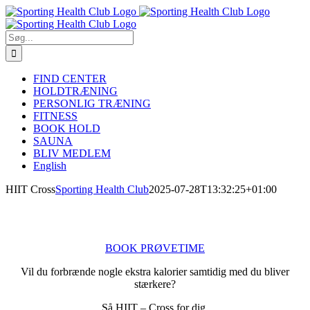
Skip
to
content
Søg
efter:
FIND CENTER
HOLDTRÆNING
PERSONLIG TRÆNING
FITNESS
BOOK HOLD
SAUNA
BLIV MEDLEM
English
HIIT Cross
Sporting Health Club
2025-07-28T13:32:25+01:00
HIIT CROSS
BOOK PRØVETIME
Vil du forbrænde nogle ekstra kalorier samtidig med du bliver
stærkere?
Så HIIT – Cross for dig.