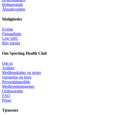
Østbanegade
Åboulevarden
Muligheder
Events
Firmaaftaler
Leje SHC
Bliv træner
Om Sporting Health Club
Om os
Artikler
Medlemskaber og priser
Opsigelse og bero
Persondatapolitik
Medlemsbetingelser
Ordensregler
FAQ
Priser
Tjenester