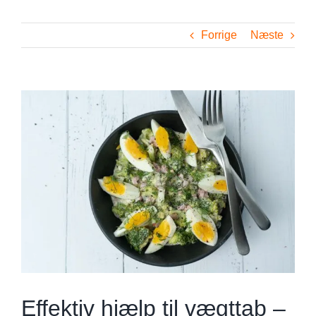
Forrige
Næste
Se
større
billede
Effektiv hjælp til vægttab –