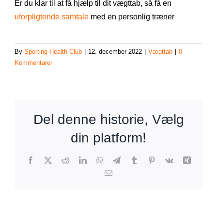
Er du klar til at få hjælp til dit vægttab, så få en
uforpligtende samtale
med en personlig træner
By
Sporting Health Club
|
12. december 2022
|
Vægttab
|
0
Kommentarer
Del denne historie, Vælg
din platform!
Facebook
X
Reddit
LinkedIn
WhatsApp
Telegram
Tumblr
Pinterest
Vk
Xing
E-
mail