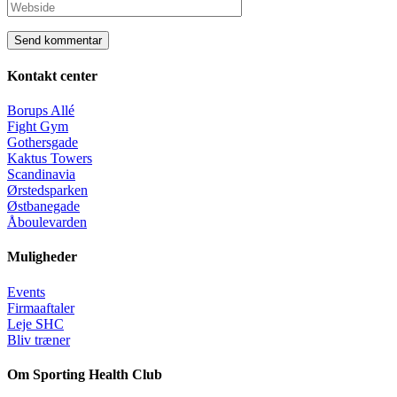
Kontakt center
Borups Allé
Fight Gym
Gothersgade
Kaktus Towers
Scandinavia
Ørstedsparken
Østbanegade
Åboulevarden
Muligheder
Events
Firmaaftaler
Leje SHC
Bliv træner
Om Sporting Health Club