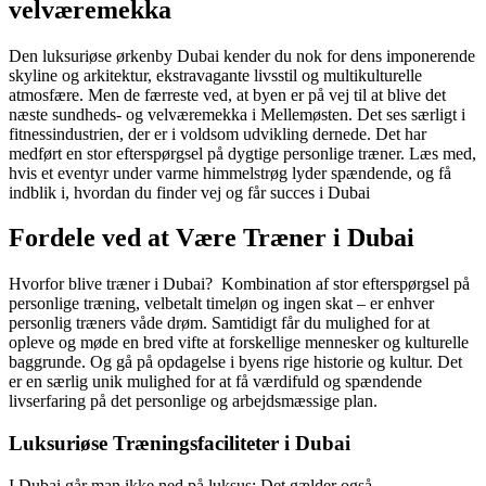
velværemekka
Den luksuriøse ørkenby Dubai kender du nok for dens imponerende
skyline og arkitektur, ekstravagante livsstil og multikulturelle
atmosfære. Men de færreste ved, at byen er på vej til at blive det
næste sundheds- og velværemekka i Mellemøsten. Det ses særligt i
fitnessindustrien, der er i voldsom udvikling dernede. Det har
medført en stor efterspørgsel på dygtige personlige træner. Læs med,
hvis et eventyr under varme himmelstrøg lyder spændende, og få
indblik i, hvordan du finder vej og får succes i Dubai
Fordele ved at Være Træner i Dubai
Hvorfor blive træner i Dubai?
Kombination af stor efterspørgsel på
personlige træning, velbetalt timeløn og ingen skat – er enhver
personlig træners våde drøm. Samtidigt får du mulighed for at
opleve og møde en bred vifte at forskellige mennesker og kulturelle
baggrunde. Og gå på opdagelse i byens rige historie og kultur. Det
er en særlig unik mulighed for at få værdifuld og spændende
livserfaring på det personlige og arbejdsmæssige plan.
Luksuriøse Træningsfaciliteter i Dubai
I Dubai går man ikke ned på luksus: Det gælder også