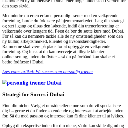
fastholde en ny kundebase i Dubai eller noget andet sted i verden for
den sags skyld.
Medmindre du er en erfaren personlig træner med en velkørende
forretning, burde du fokusere på hjemmemarkedet. Læg din strategi
og sæt i gang og tilpas den løbende, indtil din trænerforretning er
velkørende over længere tid. Først da bør du sætte kurs mod Dubai.
For så kan du nemmere tackle alle de ny omstændigheder, som den
ny kultur, arbejdsmarked, klientel og livsomstændigheder.
Rammerne skal være på plads for at opbygge en velkørende
forretning. Og husk at du kan overveje at tilbyde klienter
onlinetræning, inden du flytter – så du på forhånd kan skabe et
bedre fodfæste i Dubai.
Læs vores artikel: Få succes som personlig træner
Strategi for Succes i Dubai
Find din niche: Vælg et område eller emne som du vil specialisere
dig i – gerne et du finder spændende og interessant at arbejde inden
for. Så du med passion og interesse kan få dine klienter til at lykkes.
Opbyg din ekspertise inden for din niche, så du kan skille dig ud og