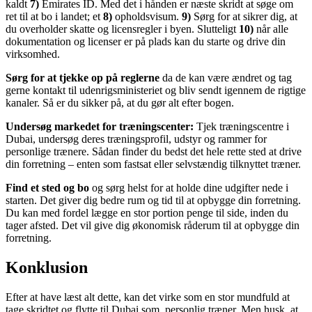
kaldt
7)
Emirates ID. Med det i hånden er næste skridt at søge om
ret til at bo i landet; et
8)
opholdsvisum.
9)
Sørg for at sikrer dig, at
du overholder skatte og licensregler i byen. Slutteligt
10)
når alle
dokumentation og licenser er på plads kan du starte og drive din
virksomhed.
Sørg for at tjekke op på reglerne
da de kan være ændret og tag
gerne kontakt til udenrigsministeriet og bliv sendt igennem de rigtige
kanaler. Så er du sikker på, at du gør alt efter bogen.
Undersøg markedet for træningscenter:
Tjek træningscentre i
Dubai, undersøg deres træningsprofil, udstyr og rammer for
personlige trænere. Sådan finder du bedst det hele rette sted at drive
din forretning – enten som fastsat eller selvstændig tilknyttet træner.
Find et sted og bo
og sørg helst for at holde dine udgifter nede i
starten. Det giver dig bedre rum og tid til at opbygge din forretning.
Du kan med fordel lægge en stor portion penge til side, inden du
tager afsted. Det vil give dig økonomisk råderum til at opbygge din
forretning.
Konklusion
Efter at have læst alt dette, kan det virke som en stor mundfuld at
tage skridtet og flytte til Dubai som personlig træner. Men husk, at