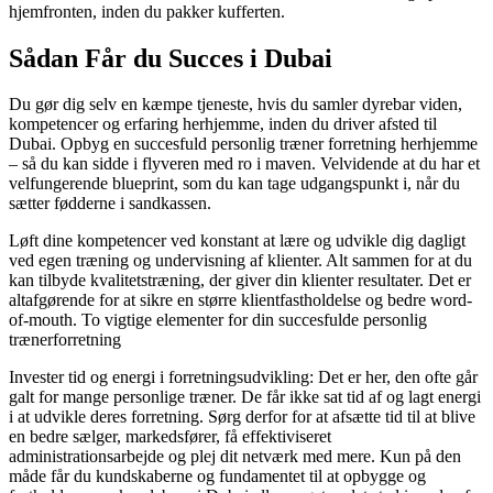
hjemfronten, inden du pakker kufferten.
Sådan Får du Succes i Dubai
Du gør dig selv en kæmpe tjeneste, hvis du samler dyrebar viden,
kompetencer og erfaring herhjemme, inden du driver afsted til
Dubai. Opbyg en succesfuld personlig træner forretning herhjemme
– så du kan sidde i flyveren med ro i maven. Velvidende at du har et
velfungerende blueprint, som du kan tage udgangspunkt i, når du
sætter fødderne i sandkassen.
Løft dine kompetencer ved konstant at lære og udvikle dig dagligt
ved egen træning og undervisning af klienter. Alt sammen for at du
kan tilbyde kvalitetstræning, der giver din klienter resultater. Det er
altafgørende for at sikre en større klientfastholdelse og bedre word-
of-mouth. To vigtige elementer for din succesfulde personlig
trænerforretning
Invester tid og energi i forretningsudvikling: Det er her, den ofte går
galt for mange personlige træner. De får ikke sat tid af og lagt energi
i at udvikle deres forretning. Sørg derfor for at afsætte tid til at blive
en bedre sælger, markedsfører, få effektiviseret
administrationsarbejde og plej dit netværk med mere. Kun på den
måde får du kundskaberne og fundamentet til at opbygge og