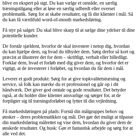
blive en ekspert på sigt. Du kan vælge et område, en særlig
træningstilgang eller at løse en særlig udbredt eller overset
problematik. Sørg for at skabe resultater, og få din klienter i mål. Så
du kan få værdifuld word-of-mouth markedsføring.
Få styr på salget: Du skal blive skarp til at sælge dine ydelser til dine
potentielle kunder.
De forstår sjældent, hvorfor de skal investere i netop dig, hvordan
du kan hjælpe dem, og hvad du tilbyder dem. Sørg derfor så kort og
præcist at illustrere det for dem – skriftligt, verbalt eller billedligt.
Forklar dem, hvad et forløb med dig giver dem, og hvorfor det er
vigtigt, at de investerer i forløbet, og hvordan du får dem i mål.
Leverer et godt produkt: Sørg for at give topkvalitetstræning og
service, så folk kan mærke du er professionel og går op i dit
håndværk. Det giver god omtale og gode resultater. Det betyder
også, at du holder dine klienter ansvarlige og sørger for, at de
forpligter sig til træningsforløbet og lytter til din vejledning.
Få markedsføringen på plads: Forstå din målgruppes behov og
ønsker – deres problematikker og mål. Det gør det muligt at tilpasse
din markedsføring målrettet og vise dem, hvordan du giver dem de
ønskede resultater. Og husk: Gør et fantastisk arbejde og sørg for at
alle ved det.