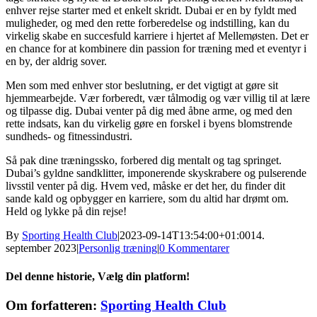
enhver rejse starter med et enkelt skridt. Dubai er en by fyldt med
muligheder, og med den rette forberedelse og indstilling, kan du
virkelig skabe en succesfuld karriere i hjertet af Mellemøsten. Det er
en chance for at kombinere din passion for træning med et eventyr i
en by, der aldrig sover.
Men som med enhver stor beslutning, er det vigtigt at gøre sit
hjemmearbejde. Vær forberedt, vær tålmodig og vær villig til at lære
og tilpasse dig. Dubai venter på dig med åbne arme, og med den
rette indsats, kan du virkelig gøre en forskel i byens blomstrende
sundheds- og fitnessindustri.
Så pak dine træningssko, forbered dig mentalt og tag springet.
Dubai’s gyldne sandklitter, imponerende skyskrabere og pulserende
livsstil venter på dig. Hvem ved, måske er det her, du finder dit
sande kald og opbygger en karriere, som du altid har drømt om.
Held og lykke på din rejse!
By
Sporting Health Club
|
2023-09-14T13:54:00+01:00
14.
september 2023
|
Personlig træning
|
0 Kommentarer
Del denne historie, Vælg din platform!
Facebook
X
Reddit
LinkedIn
WhatsApp
Telegram
Tumblr
Pinterest
Vk
Xing
E-
Om forfatteren:
Sporting Health Club
mail