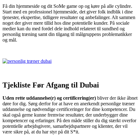
Få din hjemmeside og dit SoMe game op og køre på alle cylindre.
Start med en professionel hjemmeside, det giver folk indblik i dine
tjenester, ekspertise, tidligere resultater og anbefalinger. Alt sammen
noget der giver mere tillid hos dine potentielle kunder. På sociale
medier kan du med fordel dele indhold relateret til sundhed og
personlig træning samt din tilgang til målgruppens problematikker
og mål.
Tjekliste Før Afgang til Dubai
Uden rette uddannelse(r) og certificering(er)
bliver der ikke åbnet
døre for dig. Sørg derfor for at have en anerkendt personlige træner
uddannelse og nødvendige certificeringer for dine kompetencer. Du
skal også gerne kunne fremvise resultater, der underbygger dine
kompetencer og erfaringer. På den måde stiller du dig stærkt overfor
potentielle arbejdsgivere, samarbejdspartnere og klienter, der vil
være sikre på, at du har styr på dit S*it.