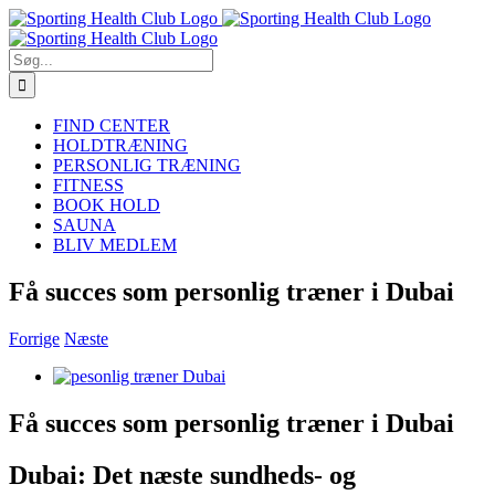
Skip
to
content
Søg
efter:
FIND CENTER
HOLDTRÆNING
PERSONLIG TRÆNING
FITNESS
BOOK HOLD
SAUNA
BLIV MEDLEM
Få succes som personlig træner i Dubai
Forrige
Næste
Se
større
billede
Få succes som personlig træner i Dubai
Dubai: Det næste sundheds- og