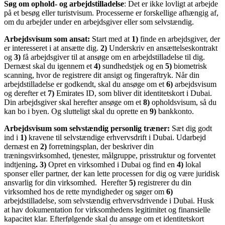
Søg om ophold- og arbejdstilladelse
: Det er ikke lovligt at arbejde
på et besøg eller turistvisum. Processerne er forskellige afhængig af,
om du arbejder under en arbejdsgiver eller som selvstændig.
Arbejdsvisum som ansat:
Start med at
1)
finde en arbejdsgiver, der
er interesseret i at ansætte dig.
2)
Underskriv en ansættelseskontrakt
og
3)
få arbejdsgiver til at ansøge om en arbejdstilladelse til dig.
Dernæst skal du igennem et
4)
sundhedstjek og en
5)
biometrisk
scanning, hvor de registrere dit ansigt og fingeraftryk. Når din
arbejdstilladelse er godkendt, skal du ansøge om et
6)
arbejdsvisum
og derefter et
7)
Emirates ID, som bliver dit identitetskort i Dubai.
Din arbejdsgiver skal herefter ansøge om et
8)
opholdsvisum, så du
kan bo i byen. Og slutteligt skal du oprette en
9)
bankkonto.
Arbejdsvisum som selvstændig personlig træner:
Sæt dig godt
ind i
1)
kravene til selvstændige erhvervsdrift i Dubai. Udarbejd
dernæst en
2)
forretningsplan, der beskriver din
træningsvirksomhed, tjenester, målgruppe, prisstruktur og forventet
indtjening
. 3)
Opret en virksomhed i Dubai og find en
4)
lokal
sponser eller partner, der kan lette processen for dig og være juridisk
ansvarlig for din virksomhed. Herefter
5)
registrerer du din
virksomhed hos de rette myndigheder og søger om
6)
arbejdstilladelse, som selvstændig erhvervsdrivende i Dubai. Husk
at hav dokumentation for virksomhedens legitimitet og finansielle
kapacitet klar. Efterfølgende skal du ansøge om et identitetskort