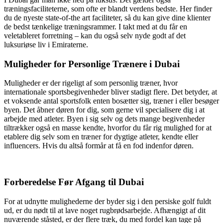
træningsfaciliteterne, som ofte er blandt verdens bedste. Her finder
du de nyeste state-of-the art faciliteter, så du kan give dine klienter
de bedst tænkelige træningsrammer. I takt med at du får en
veletableret forretning – kan du også selv nyde godt af det
luksuriøse liv i Emiraterne.
Muligheder for Personlige Trænere i Dubai
Muligheder er der rigeligt af som personlig træner, hvor
internationale sportsbegivenheder bliver stadigt flere. Det betyder, at
et voksende antal sportsfolk enten bosætter sig, træner i eller besøger
byen. Det åbner døren for dig, som gerne vil specialisere dig i at
arbejde med atleter. Byen i sig selv og dets mange begivenheder
tiltrækker også en masse kendte, hvorfor du får rig mulighed for at
etablere dig selv som en træner for dygtige atleter, kendte eller
influencers. Hvis du altså formår at få en fod indenfor døren.
Forberedelse Før Afgang til Dubai
For at udnytte mulighederne der byder sig i den persiske golf fuldt
ud, er du nødt til at lave noget rugbrødsarbejde. Afhængigt af dit
nuværende ståsted, er der flere træk, du med fordel kan tage på